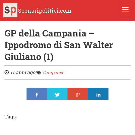
Scenaripolitici.com
TOGG
GP della Campania –
Ippodromo di San Walter
Giuliano (1)
11 anni ago
Campania
Share
Tweet
Share
Share
Tags: