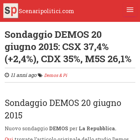
Scenaripolitici.com
TOGG
Sondaggio DEMOS 20
giugno 2015: CSX 37,4%
(+2,4%), CDX 35%, M5S 26,1%
11 anni ago
Demos & Pi
Sondaggio DEMOS 20 giugno
2015
Nuovo sondaggio
DEMOS
per
La Repubblica.
Qui
trovate l’articolo originale dello studio Demos.