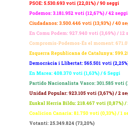
PSOE: 5.530.693 voti (22,01%) / 90 seggi
Podemos: 3.181.952 voti (12,67%) / 42 seggi
Ciudadanos: 3.500.446 voti (13,93%) / 40 se
En Comu Podem: 927.940 voti (3,69%) / 12 
Compromis-Podemos-És el moment: 671.071 
Esquerra Republicana de Catalunya: 599.289
Democràcia i Llibertat: 565.501 voti (2,25%)
En Marea: 408.370 voti (1,63%) / 6 Seggi
Partido Nacionalista Vasco: 301.585 voti (1
Unidad Popular: 923.105 voti (3,67%) / 2 se
Euskal Herria Bildu: 218.467 voti (0,87%) /
Coalicion Canaria: 81.750 voti (0,33%) / 1 s
Votanti: 25.349.824 (73,20%)