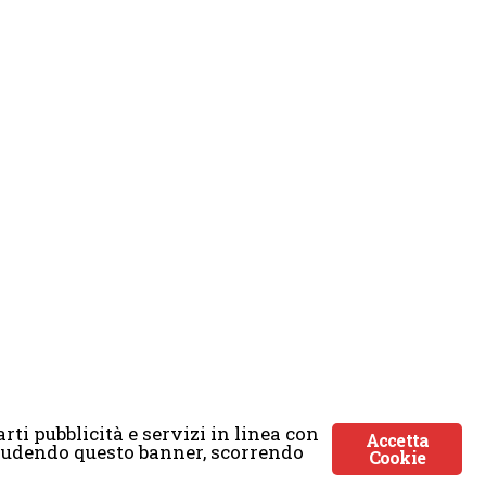
rti pubblicità e servizi in linea con
Accetta
Chiudendo questo banner, scorrendo
Cookie
ticmoon.com