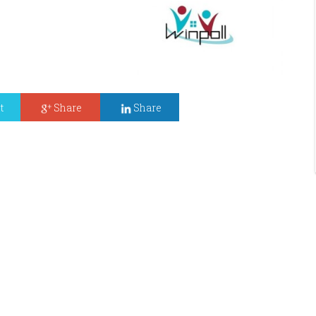
t
Share
Share