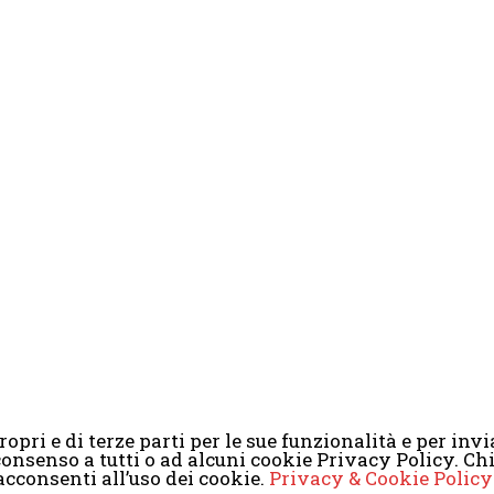
opri e di terze parti per le sue funzionalità e per invia
il consenso a tutti o ad alcuni cookie Privacy Policy. 
2008-2017 Scenaripolitici.com - Tutti i diritti riservati. Creato da
Atlan
cconsenti all’uso dei cookie.
Privacy & Cookie Policy