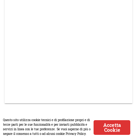
Questo sito utilizza cookie tecnici e di profilazione propri e di
Accetta
terze parti per le sue funzionalità e per inviarti pubblicità e
Cookie
servizi in linea con le tue preferenze. Se vuoi saperne di più o
© Copyright 2008-2017 Scenaripolitici.com - Tutti i diritti riservati.
negare il consenso a tutti o ad alcuni cookie Privacy Policy.