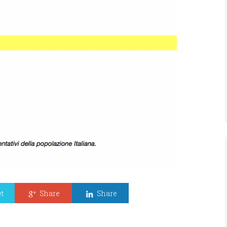
t
Share
Share