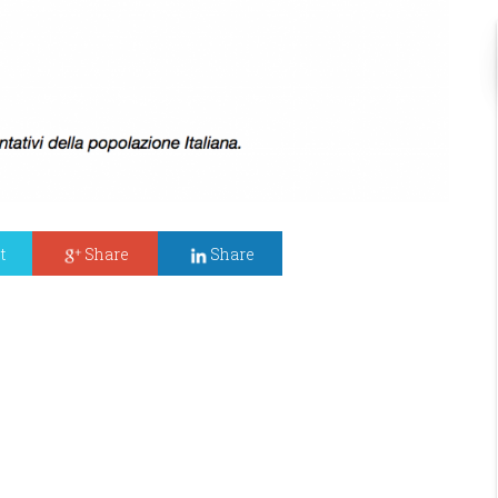
t
Share
Share