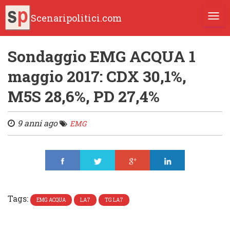
Scenaripolitici.com
TOGG
Sondaggio EMG ACQUA 1
maggio 2017: CDX 30,1%,
M5S 28,6%, PD 27,4%
9 anni ago
EMG
Share
Tweet
Share
Share
Tags:
EMG ACQUA
LA7
TG LA7