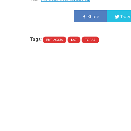
Share
Twee
Tags:
EMG ACQUA
LA7
TG LA7