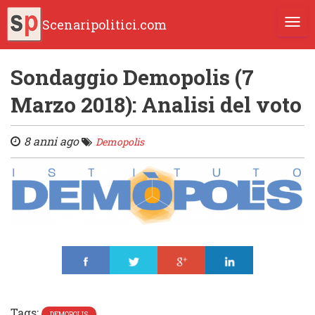
Scenaripolitici.com
TOGG
Sondaggio Demopolis (7
Marzo 2018): Analisi del voto
8 anni ago
Demopolis
Share
Tweet
Share
Share
Tags:
DEMOPOLIS