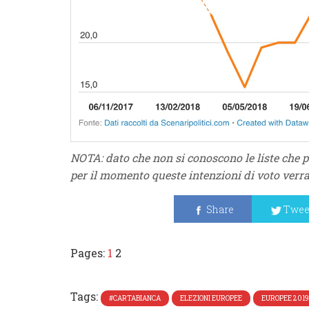
NOTA: dato che non si conoscono le liste che p
per il momento queste intenzioni di voto verran
Share
Twee
Pages:
1
2
Tags:
#CARTABIANCA
ELEZIONI EUROPEE
EUROPEE 2019