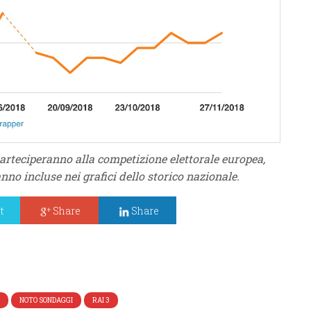
arteciperanno alla competizione elettorale europea,
no incluse nei grafici dello storico nazionale.
t
Share
Share
NOTO SONDAGGI
RAI 3