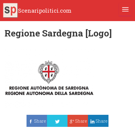
Scenaripolitici.com
TOGG
Regione Sardegna [Logo]
Share
Share
Share
Tweet