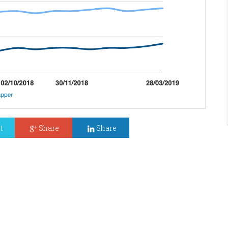
t
Share
Share