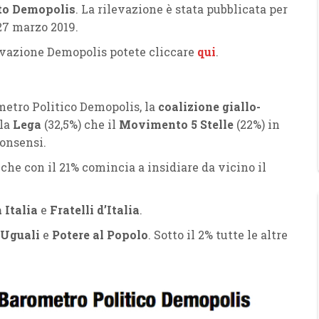
uto Demopolis
. La rilevazione è stata pubblicata per
27 marzo 2019.
ilevazione Demopolis potete cliccare
qui
.
etro Politico Demopolis, la
coalizione giallo-
 la
Lega
(32,5%) che il
Movimento 5 Stelle
(22%) in
consensi.
, che con il 21% comincia a insidiare da vicino il
 Italia
e
Fratelli d’Italia
.
 Uguali
e
Potere al Popolo
. Sotto il 2% tutte le altre