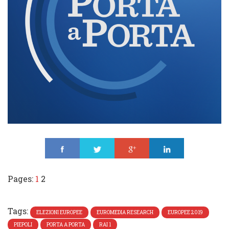
Share
Tweet
Share
Share
Pages:
1
2
Tags:
ELEZIONI EUROPEE
EUROMEDIA RESEARCH
EUROPEE 2019
PIEPOLI
PORTA A PORTA
RAI 1