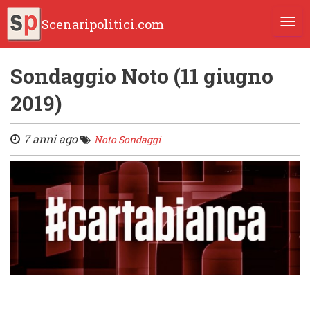
Scenaripolitici.com
TOGG
Sondaggio Noto (11 giugno
2019)
7 anni ago
Noto Sondaggi