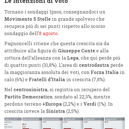
Le Intenzioni di voto
Tornano i sondaggi Ipsos, consegnandoci un
Movimento 5 Stelle
in grande spolvero che
recupera più di sei punti rispetto allo scorso
sondaggio dell’
8 agosto
.
Pagnoncelli ritiene che questa crescita sia da
attribuire alla figura di
Giuseppe Conte
e alla
rottura dell’alleanza con la
Lega
, che qui perde più
di quattro punti (31,8%). L’area di
centrodestra
perde
la maggioranza assoluta dei voti, con
Forza Italia
in
calo (6%) e
Fratelli d’Italia
in crescita (7,8%).
Nel
centrosinistra
, si registra un recupero del
Partito Democratico
, sondato al 22,3%, mentre
perdono terreno
+Europa
(2,2%) e i
Verdi
(1%). In
crescita invece la
Sinistra
(2,5%).