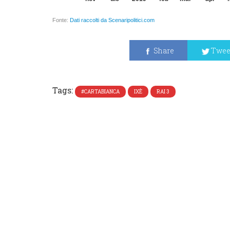
Share
Twee
Tags:
#CARTABIANCA
IXÈ
RAI 3