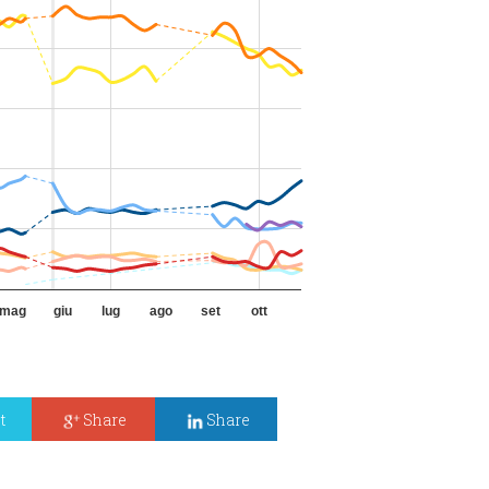
t
Share
Share