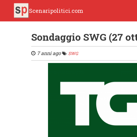
Scenaripolitici.com
Sondaggio SWG (27 ott
7 anni ago
SWG