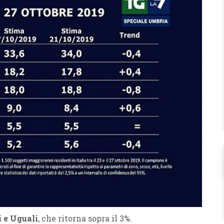
i e Uguali
, che ritorna sopra il 3%.