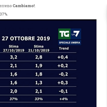
terreno
Cambiamo!
.
 37%.