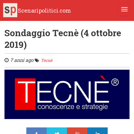
Scenaripolitici.com
TOGG
Sondaggio Tecnè (4 ottobre
2019)
7 anni ago
Tecnè