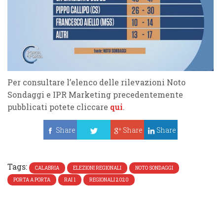
Per consultare l’elenco delle rilevazioni Noto
Sondaggi e IPR Marketing precedentemente
pubblicati potete cliccare
qui
.
Share
Share
Share
Tweet
Tags:
CALABRIA
ELEZIONI REGIONALI
NOTO SONDAGGI
PORTA A PORTA
RAI 1
REGIONALI 2020