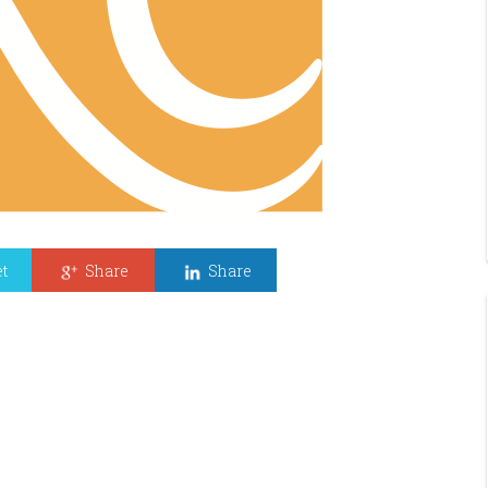
t
Share
Share