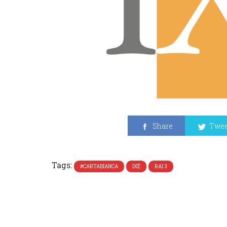
Share
Twee
Tags:
#CARTABIANCA
IXÈ
RAI 3