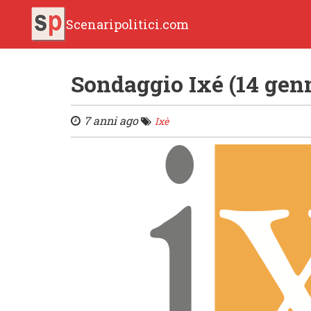
Scenaripolitici.com
Sondaggio Ixé (14 gen
7 anni ago
Ixè