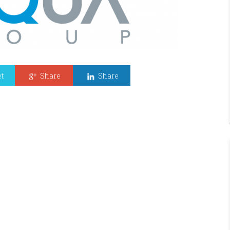
t
Share
Share