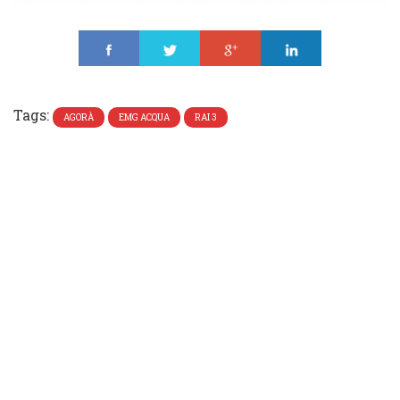
Share
Tweet
Share
Share
Tags:
AGORÀ
EMG ACQUA
RAI 3