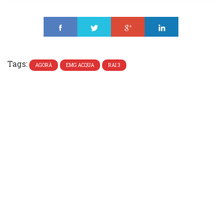
Share
Tweet
Share
Share
Tags:
AGORÀ
EMG ACQUA
RAI 3