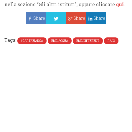
nella sezione “Gli altri istituti”, oppure cliccare
qui
.
Share
Share
Share
Tweet
Tags:
#CARTABIANCA
EMG ACQUA
EMG DIFFERENT
RAI 3