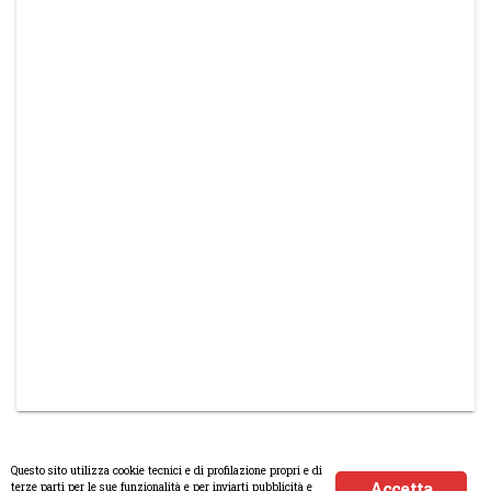
Questo sito utilizza cookie tecnici e di profilazione propri e di
Accetta
terze parti per le sue funzionalità e per inviarti pubblicità e