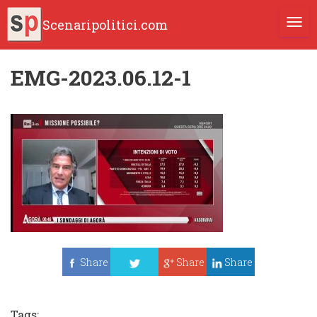
Scenaripolitici.com
TOGG
EMG-2023.06.12-1
Share
Share
Share
Tweet
Tags: