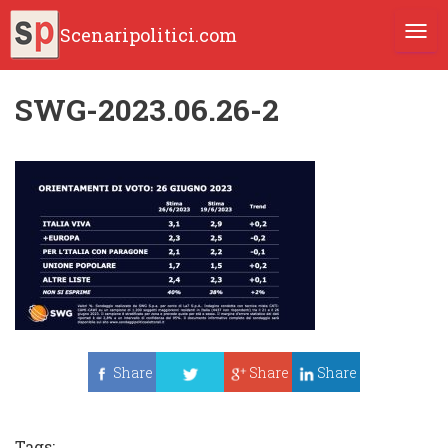
Scenaripolitici.com
TOGG
SWG-2023.06.26-2
Share
Share
Share
Tweet
Tags: