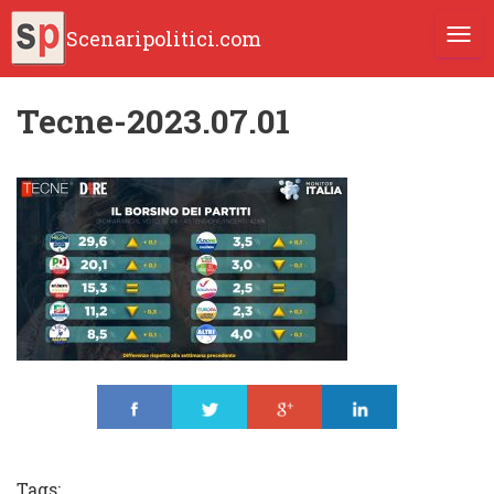
Scenaripolitici.com
TOGG
Tecne-2023.07.01
Share
Tweet
Share
Share
Tags: