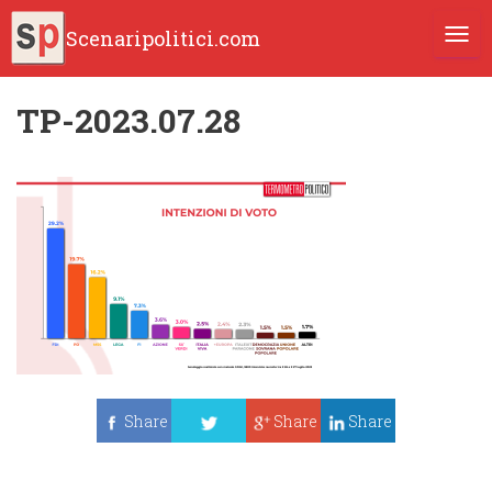
Scenaripolitici.com
TOGG
TP-2023.07.28
Share
Share
Share
Tweet