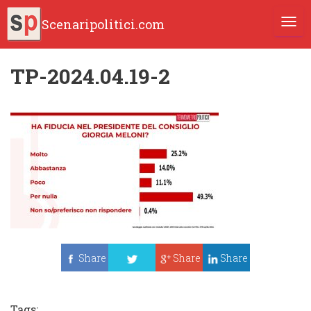
Scenaripolitici.com
TOGG
TP-2024.04.19-2
Share
Share
Share
Tweet
Tags: