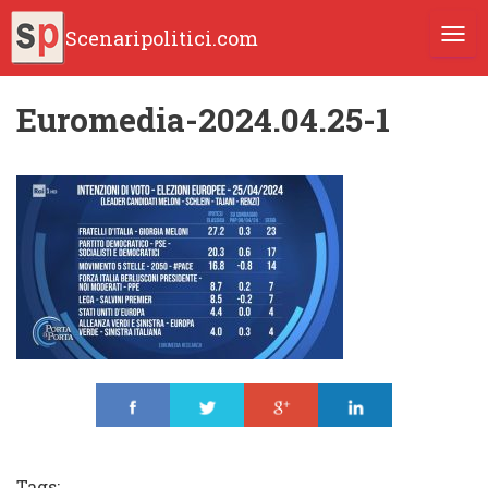
Scenaripolitici.com
TOGG
Euromedia-2024.04.25-1
Share
Tweet
Share
Share
Tags: