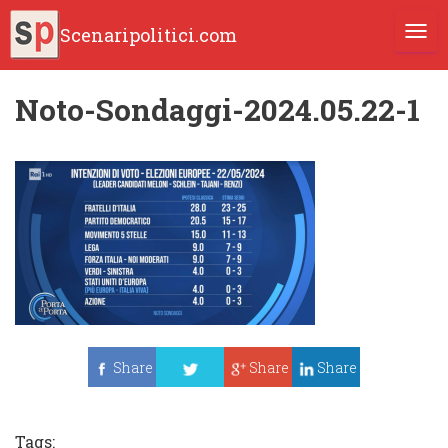
Scenaripolitici.com
TOGG
Noto-Sondaggi-2024.05.22-1
Share
Share
Share
Tweet
Tags: