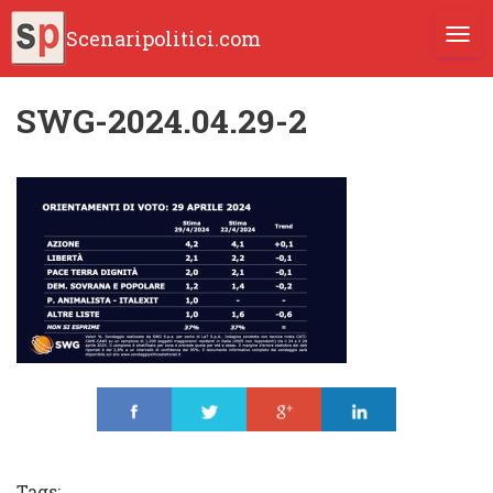
Scenaripolitici.com
TOGG
SWG-2024.04.29-2
Share
Tweet
Share
Share
Tags: