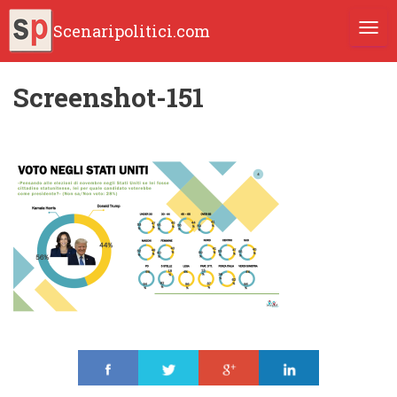
Scenaripolitici.com
TOGG
Screenshot-151