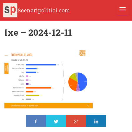
Scenaripolitici.com
TOGG
Ixe – 2024-12-11
Share
Tweet
Share
Share