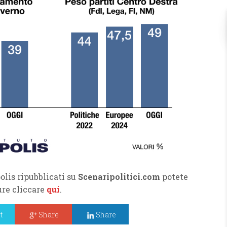
olis ripubblicati su
Scenaripolitici.com
potete
pure cliccare
qui
.
t
Share
Share