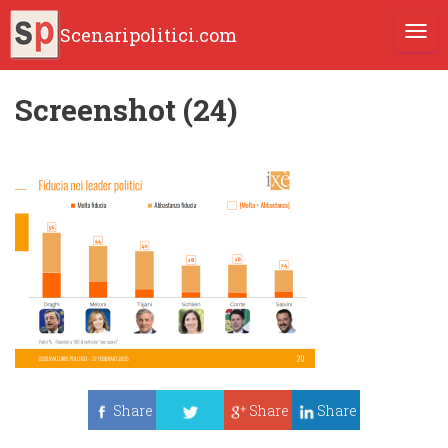
Scenaripolitici.com
TOGG
Screenshot (24)
Share
Share
Share
Tweet