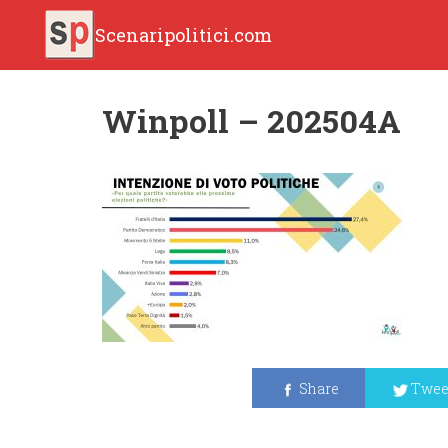
Scenaripolitici.com
Winpoll – 202504A
Share
Twee