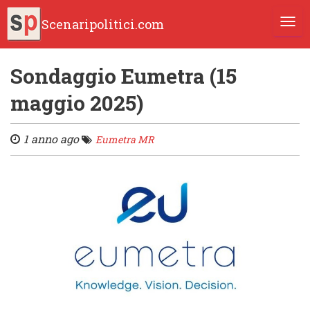
Scenaripolitici.com
TOGG
Sondaggio Eumetra (15
maggio 2025)
1 anno ago
Eumetra MR