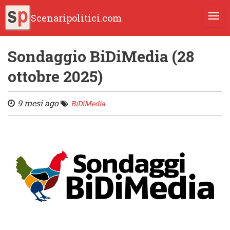
Scenaripolitici.com
TOGG
Sondaggio BiDiMedia (28
ottobre 2025)
9 mesi ago
BiDiMedia