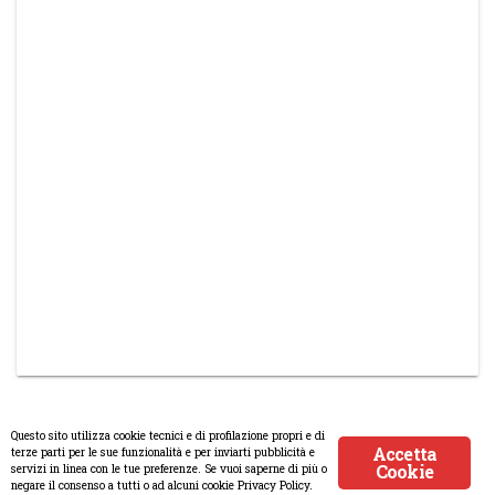
Questo sito utilizza cookie tecnici e di profilazione propri e di
Accetta
terze parti per le sue funzionalità e per inviarti pubblicità e
Cookie
servizi in linea con le tue preferenze. Se vuoi saperne di più o
© Copyright 2008-2017 Scenaripolitici.com - Tutti i diritti riservati.
negare il consenso a tutti o ad alcuni cookie Privacy Policy.