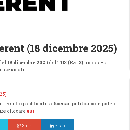
rent (18 dicembre 2025)
 del
18 dicembre 2025
del
TG3 (Rai 3)
un nuovo
 nazionali.
fferent ripubblicati su
Scenaripolitici.com
potete
pure cliccare
qui
.
t
Share
Share