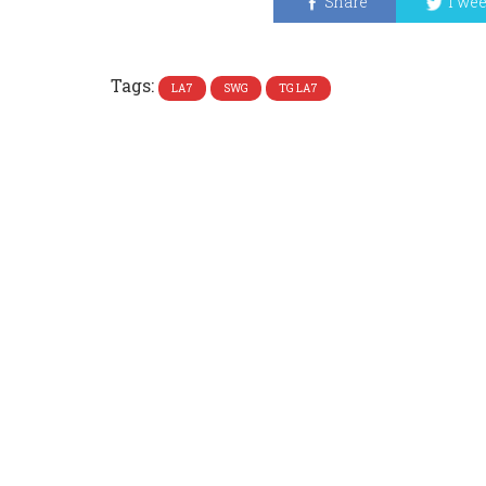
Share
Twee
Tags:
LA7
SWG
TG LA7