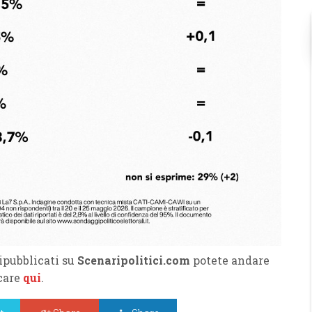
ipubblicati su
Scenaripolitici.com
potete andare
ccare
qui
.