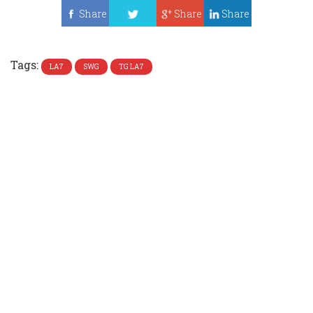
Share
Share
Share
Tweet
Tags:
LA7
SWG
TG LA7