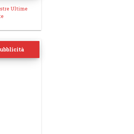
stre Ultime
te
ubblicità