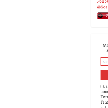
Foll
@Scen
IS
Is
acce
Ter
l'I
sull