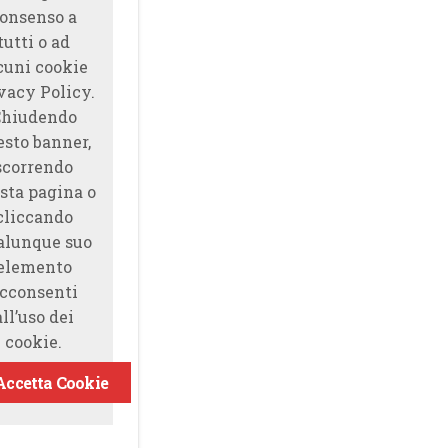
onsenso a
tutti o ad
cuni cookie
vacy Policy.
Chiudendo
esto banner,
scorrendo
sta pagina o
cliccando
alunque suo
elemento
cconsenti
all’uso dei
cookie.
Accetta Cookie