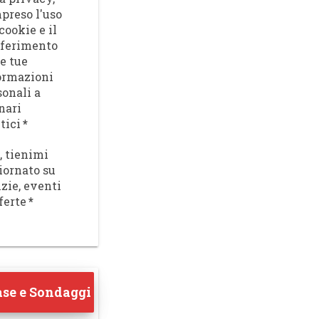
preso l'uso
cookie e il
sferimento
le tue
ormazioni
sonali a
nari
tici
*
, tienimi
iornato su
izie, eventi
ferte
*
se e Sondaggi