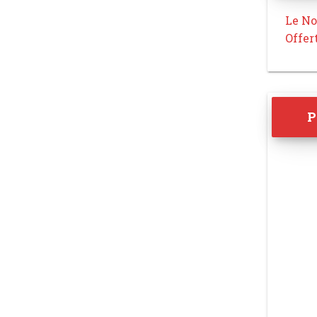
Le No
Offer
P