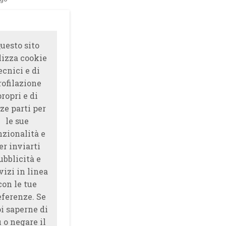
uesto sito
lizza cookie
ecnici e di
rofilazione
propri e di
ze parti per
le sue
nzionalità e
er inviarti
ubblicità e
vizi in linea
con le tue
eferenze. Se
i saperne di
̀ o negare il