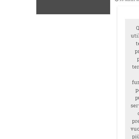
Q
uti
t
p
ter
fu
p
p
ser
pr
vuo
piu