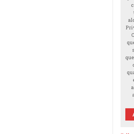
c
al
Pri
qu
que
qu
a