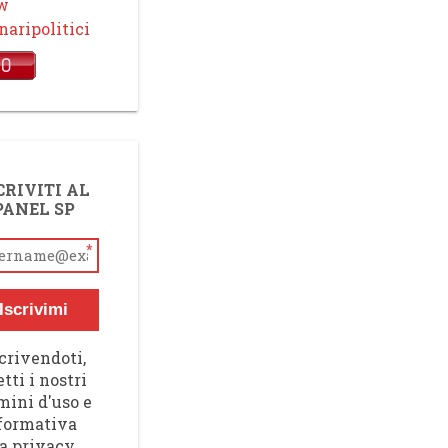
ow
aripolitici
CRIVITI AL
PANEL SP
*
Iscrivimi
crivendoti,
tti i nostri
mini d'uso e
nformativa
a privacy,