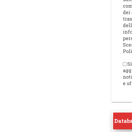
com
dei 
tra
del
inf
per
Sce
Poli
Sì
agg
not
e of
Databa