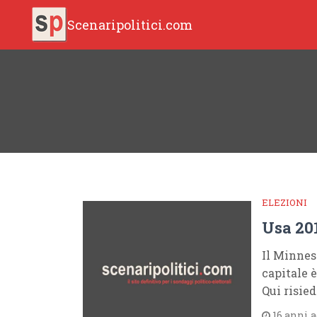
Scenaripolitici.com
ELEZIONI
Usa 20
Il Minneso
capitale 
Qui risie
16 anni 