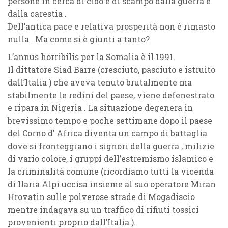
persone in cerca di cibo e di scampo dalla guerra e
dalla carestia .
Dell’antica pace e relativa prosperità non è rimasto
nulla . Ma come si è giunti a tanto?
L’annus horribilis per la Somalia è il 1991.
Il dittatore Siad Barre (cresciuto, pasciuto e istruito
dall’Italia ) che aveva tenuto brutalmente ma
stabilmente le redini del paese, viene defenestrato
e ripara in Nigeria . La situazione degenera in
brevissimo tempo e poche settimane dopo il paese
del Corno d’ Africa diventa un campo di battaglia
dove si fronteggiano i signori della guerra , milizie
di vario colore, i gruppi dell’estremismo islamico e
la criminalità comune (ricordiamo tutti la vicenda
di Ilaria Alpi uccisa insieme al suo operatore Miran
Hrovatin sulle polverose strade di Mogadiscio
mentre indagava su un traffico di rifiuti tossici
provenienti proprio dall’Italia ).