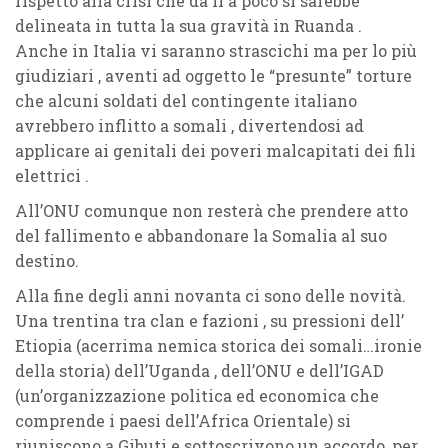
rispetto alla crisi che da lì a poco si sarebbe
delineata in tutta la sua gravità in Ruanda .
Anche in Italia vi saranno strascichi ma per lo più
giudiziari , aventi ad oggetto le “presunte” torture
che alcuni soldati del contingente italiano
avrebbero inflitto a somali , divertendosi ad
applicare ai genitali dei poveri malcapitati dei fili
elettrici .
All’ONU comunque non resterà che prendere atto
del fallimento e abbandonare la Somalia al suo
destino.
Alla fine degli anni novanta ci sono delle novità.
Una trentina tra clan e fazioni , su pressioni dell’
Etiopia (acerrima nemica storica dei somali…ironie
della storia) dell’Uganda , dell’ONU e dell’IGAD
(un’organizzazione politica ed economica che
comprende i paesi dell’Africa Orientale) si
riuniscono a Gibuti e sottoscrivono un accordo, per