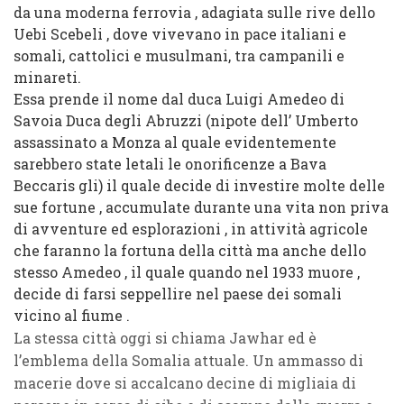
da una moderna ferrovia , adagiata sulle rive dello
Uebi Scebeli , dove vivevano in pace italiani e
somali, cattolici e musulmani, tra campanili e
minareti.
Essa prende il nome dal duca Luigi Amedeo di
Savoia Duca degli Abruzzi (nipote dell’ Umberto
assassinato a Monza al quale evidentemente
sarebbero state letali le onorificenze a Bava
Beccaris gli) il quale decide di investire molte delle
sue fortune , accumulate durante una vita non priva
di avventure ed esplorazioni , in attività agricole
che faranno la fortuna della città ma anche dello
stesso Amedeo , il quale quando nel 1933 muore ,
decide di farsi seppellire nel paese dei somali
vicino al fiume .
La stessa città oggi si chiama Jawhar ed è
l’emblema della Somalia attuale. Un ammasso di
macerie dove si accalcano decine di migliaia di