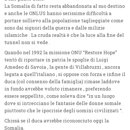
La Somalia di fatto resta abbandonata al suo destino
e anche le ONLUS hanno serissime difficoltà a
portare sollievo alla popolazione taglieggiate come
sono dai signori della guerra e dalle milizie
islamiche . La cruda realtà è che la luce alla fine del
tunnel non si vede .
Quando nel 1992 la missione ONU “Restore Hope”
tentò di riportare in patria le spoglie di Luigi
Amedeo di Savoia , la gente di Villabruzzi , ancora
legata a quell’italiano , si oppose con forza e infine il
duca (col consenso della famiglia) rimase laddove
in fondo avrebbe voluto rimanere , preferendo
essere seppellito , com
e soleva dire “in un luogo
dove si intrecciano le fantasie delle donne somale
piuttosto che le ipocrisie degli uomini civilizzati “.
Chissà se il duca avrebbe riconosciuto oggi la
Somalia.