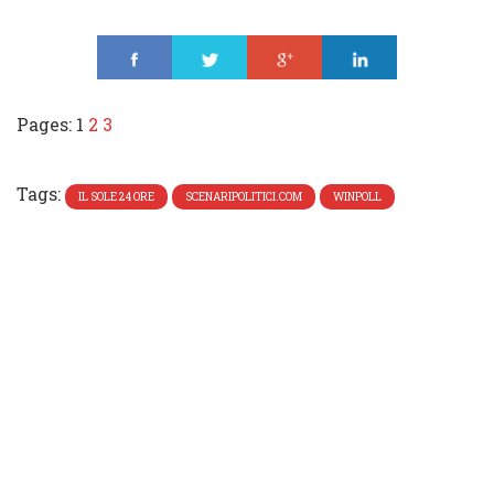
Share
Tweet
Share
Share
Pages:
1
2
3
Tags:
IL SOLE 24 ORE
SCENARIPOLITICI.COM
WINPOLL