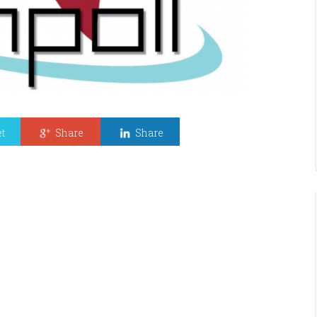
t
Share
Share