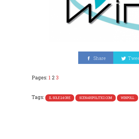
Share
Twee
Pages:
1
2
3
Tags:
IL SOLE 24 ORE
SCENARIPOLITICI.COM
WINPOLL