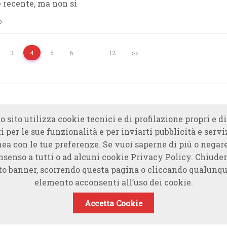
 recente, ma non si
o
3
4
5
6
…
12
>>
o sito utilizza cookie tecnici e di profilazione propri e di
i per le sue funzionalità e per inviarti pubblicità e servi
nea con le tue preferenze. Se vuoi saperne di più o negare
nsenso a tutti o ad alcuni cookie Privacy Policy. Chiude
to banner, scorrendo questa pagina o cliccando qualunqu
elemento acconsenti all’uso dei cookie.
Accetta Cookie