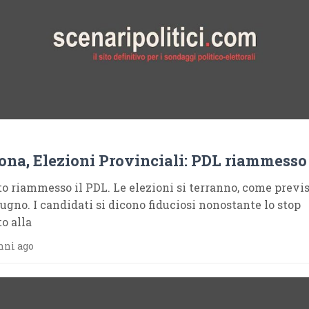
ona, Elezioni Provinciali: PDL riammesso
ato riammesso il PDL. Le elezioni si terranno, come previst
iugno. I candidati si dicono fiduciosi nonostante lo stop
to alla
nni ago