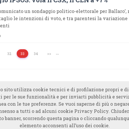
municato un sondaggio politico-elettorale per Ballaro’,
taglio le intenzioni di voto, e tra parentesi la variazione 
denti
o
…
32
33
34
>>
o sito utilizza cookie tecnici e di profilazione propri e di
i per le sue funzionalità e per inviarti pubblicità e servi
nea con le tue preferenze. Se vuoi saperne di più o negare
nsenso a tutti o ad alcuni cookie Privacy Policy. Chiude
to banner, scorrendo questa pagina o cliccando qualunqu
elemento acconsenti all’uso dei cookie.