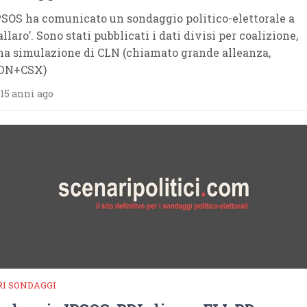
PSOS ha comunicato un sondaggio politico-elettorale a
llaro’. Sono stati pubblicati i dati divisi per coalizione,
na simulazione di CLN (chiamato grande alleanza,
DN+CSX)
15 anni ago
RI SONDAGGI