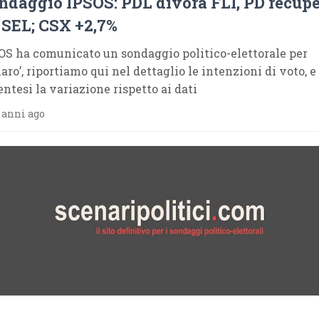
ndaggio IPSOS: PDL divora FLI, PD recup
 SEL; CSX +2,7%
OS ha comunicato un sondaggio politico-elettorale per
aro’, riportiamo qui nel dettaglio le intenzioni di voto, e
entesi la variazione rispetto ai dati
 anni ago