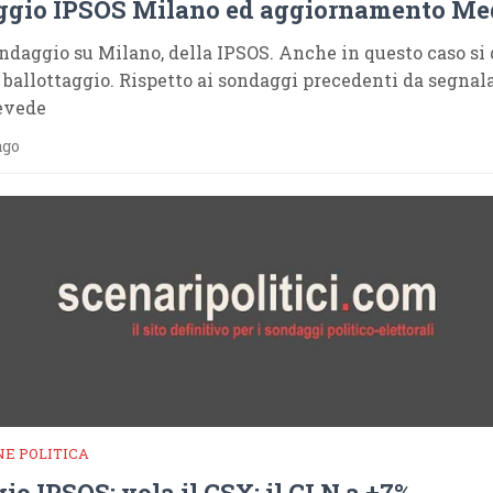
gio IPSOS Milano ed aggiornamento Me
daggio su Milano, della IPSOS. Anche in questo caso si
 ballottaggio. Rispetto ai sondaggi precedenti da segnal
evede
ago
E POLITICA
o IPSOS: vola il CSX; il CLN a +7%