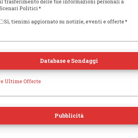
il trasferimento delle tue informazioni personali a
Scenari Politici
*
Sì, tienimi aggiornato su notizie, eventi e offerte
*
Database e Sondaggi
re Ultime Offerte
Pubblicità